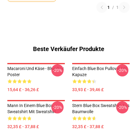
1
/
1
Beste Verkäufer Produkte
Macaroni Und Käse - Blue Box
Einfach Blue Box Pullover Mit
-20%
-20%
Poster
Kapuze
15,64 £ - 36,26 £
33,93 £ - 39,46 £
Mann In Einem Blue Box
Stern Blue Box Sweatshirt Aus
-20%
-20%
Sweatshirt Mit Sweatshirt
Baumwolle
32,35 £ - 37,88 £
32,35 £ - 37,88 £