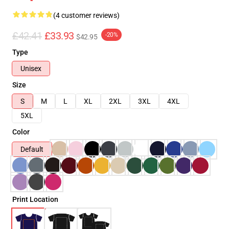
(4 customer reviews)
£42.41
£33.93
-20%
$42.95
Type
Unisex
Size
S
M
L
XL
2XL
3XL
4XL
5XL
Color
Default
Print Location