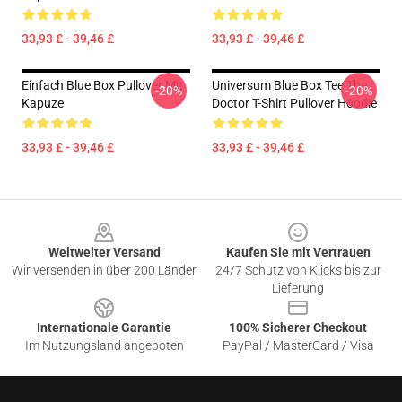
33,93 £ - 39,46 £
33,93 £ - 39,46 £
Einfach Blue Box Pullover Mit
Universum Blue Box Tee The
-20%
-20%
Kapuze
Doctor T-Shirt Pullover Hoodie
33,93 £ - 39,46 £
33,93 £ - 39,46 £
Footer
Weltweiter Versand
Kaufen Sie mit Vertrauen
Wir versenden in über 200 Länder
24/7 Schutz von Klicks bis zur
Lieferung
Internationale Garantie
100% Sicherer Checkout
Im Nutzungsland angeboten
PayPal / MasterCard / Visa