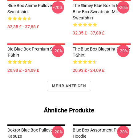
Blue Box Anime Pullover
The Slimey Blue Box In Einem
-20%
-20%
Sweatshirt
Blue Box Sweatshirt Mit
Sweatshirt
32,35 £ - 37,88 £
32,35 £ - 37,88 £
Die Blue Box Premium Scoop
The Blue Box Blueprint Classic
-20%
-20%
T-Shirt
T-Shirt
20,93 £ - 24,09 £
20,93 £ - 24,09 £
MEHR ANZEIGEN
Ähnliche Produkte
Doktor Blue Box Pullover Mit
Blue Box Assortment Pullover
-20%
-20%
Kapuze
Hoodie