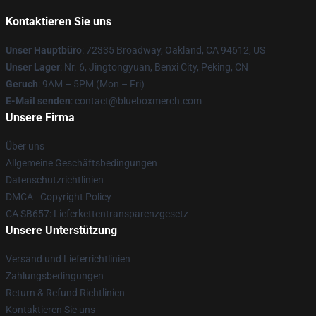
Kontaktieren Sie uns
Unser Hauptbüro
: 72335 Broadway, Oakland, CA 94612, US
Unser Lager
: Nr. 6, Jingtongyuan, Benxi City, Peking, CN
Geruch
: 9AM – 5PM (Mon – Fri)
E-Mail senden
: contact@blueboxmerch.com
Unsere Firma
Über uns
Allgemeine Geschäftsbedingungen
Datenschutzrichtlinien
DMCA - Copyright Policy
CA SB657: Lieferkettentransparenzgesetz
Unsere Unterstützung
Versand und Lieferrichtlinien
Zahlungsbedingungen
Return & Refund Richtlinien
Kontaktieren Sie uns