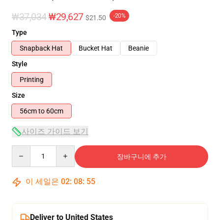
₩37,034
₩29,627
-20%
$21.50
Type
Snapback Hat
Bucket Hat
Beanie
Style
Printing
Size
56cm to 60cm
사이즈 가이드 보기
Quantity
장바구니에 추가
이 세일은
02
:
08
:
54
Deliver to United States