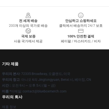
Footer
전 세계 배송
안심하고 쇼핑하세요
200개 이상의 국가로 배송
클릭에서 배송까지 24/7 보호
국제 보증
100% 안전한 결제
사용 국가에서 제공
페이팔 / 마스터카드 / 비자
기타 제품
우리의 본사
: 72335 Broadway, 오클랜드, 미국
우리의 창고
: 아니오 6의 Jingtongyuan, Benxi 시, 베이징, CN
시간 :
: 오전 9시 ~ 오후 5시 (월 ~ 금)
이름 *
이메일: contact@blueboxmerch.com
우리의 회사
제품 정보