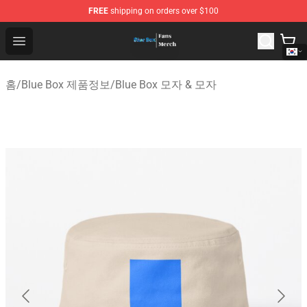
FREE
shipping on orders over $100
Blue Box Store - Official Blue Box Merchandise Shop
Open menu
홈
/
Blue Box 제품정보
/
Blue Box 모자 & 모자