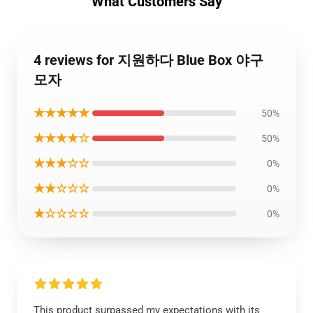
What Customers Say
4 reviews for 지원하다 Blue Box 야구
모자
★★★★★
50%
★★★★☆
50%
★★★☆☆
0%
★★☆☆☆
0%
★☆☆☆☆
0%
This product surpassed my expectations with its