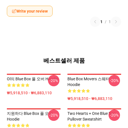
Write your review
1
/
1
베스트셀러 제품
Ol의 Blue Box 풀 오버 Hoodie
Blue Box Movers 스웨터
-20%
-20%
Hoodie
₩5,918,510 - ₩6,883,110
₩5,918,510 - ₩6,883,110
지원하다 Blue Box 풀 오버
Two Hearts + One Blue Box
-20%
-20%
Hoodie
Pullover Sweatshirt