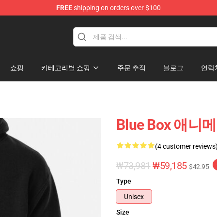
FREE
shipping on orders over $100
쇼핑
카테고리별 쇼핑
주문 추적
블로그
연락
Blue Box 애니메이
(4 customer reviews
₩73,981
₩59,185
$42.95
Type
Unisex
Size