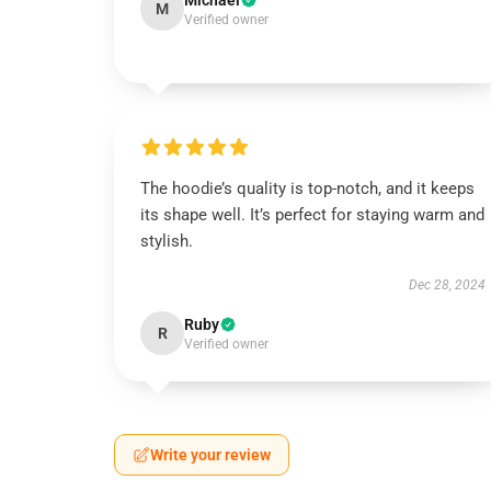
Michael
M
Verified owner
The hoodie’s quality is top-notch, and it keeps
its shape well. It’s perfect for staying warm and
stylish.
Dec 28, 2024
Ruby
R
Verified owner
Write your review