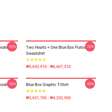
-20%
-20%
odie
Two Hearts + One Blue Box Pullover
Sweatshirt
₩5,642,910 - ₩6,607,510
-20%
-20%
odie
Blue Box Graphic T-Shirt
₩3,651,700 - ₩4,202,900