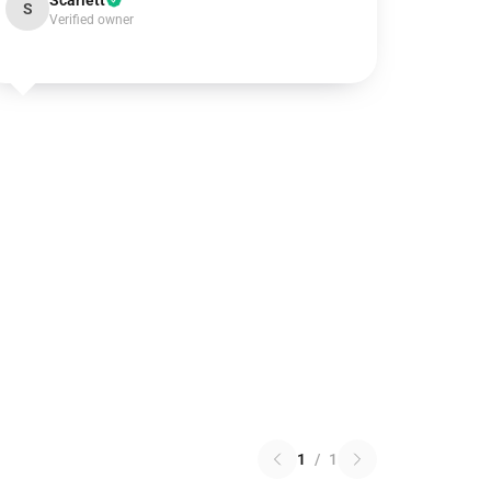
Scarlett
S
Verified owner
1
/
1