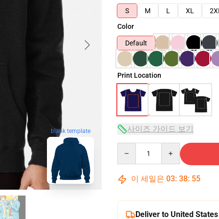
S
M
L
XL
2X
Color
Default
Print Location
사이즈 가이드 보기
blank template
Quantity
이 세일은
03
:
38
:
54
Deliver to United States