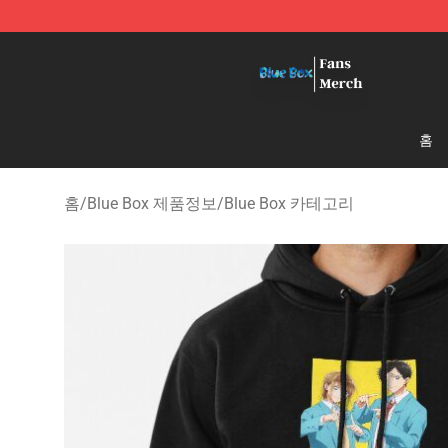
Blue Box Store - Official Blue Box Merchandise Shop
홈
홈
/
Blue Box 제품정보
/
Blue Box 카테고리