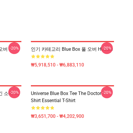
-20%
-20%
 오버
인기 카테고리 Blue Box 풀 오버 Hoodie
₩5,918,510 - ₩6,883,110
-20%
-20%
 긴 소매 티
Universe Blue Box Tee The Doctor T-
Shirt Essential T-Shirt
₩3,651,700 - ₩4,202,900