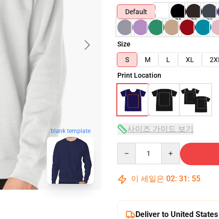
Default
Size
S
M
L
XL
2X
Print Location
사이즈 가이드 보기
blank template
Quantity
이 세일은
02
:
31
:
54
Deliver to United States