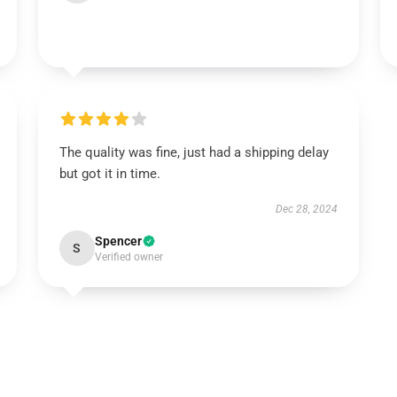
The quality was fine, just had a shipping delay
but got it in time.
Dec 28, 2024
Spencer
S
Verified owner