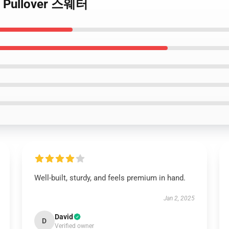
ox Pullover 스웨터
Well-built, sturdy, and feels premium in hand.
Jan 2, 2025
David
D
Verified owner