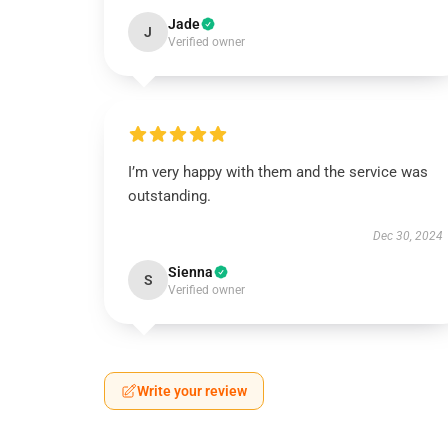
Jade
J
Verified owner
I’m very happy with them and the service was
outstanding.
Dec 30, 2024
Sienna
S
Verified owner
Write your review