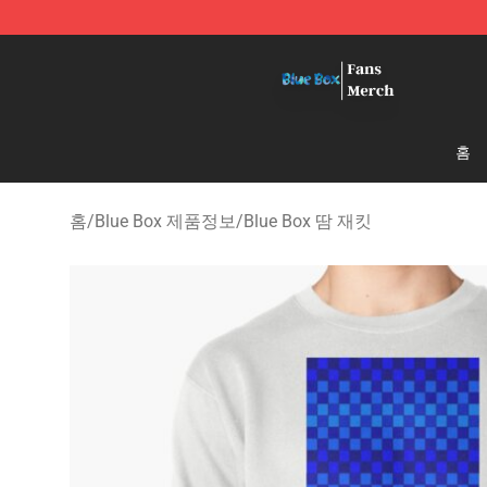
Blue Box Store - Official Blue Box Merchandise Shop
홈
홈
/
Blue Box 제품정보
/
Blue Box 땀 재킷